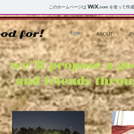
このホームページは
.com
を使って作成
TOP
ABOUT
P
we"ll propose a go
and friends throu